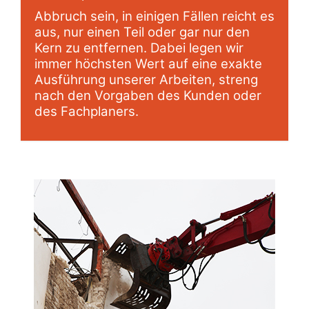
Abbruch sein, in einigen Fällen reicht es
aus, nur einen Teil oder gar nur den
Kern zu entfernen. Dabei legen wir
immer höchsten Wert auf eine exakte
Ausführung unserer Arbeiten, streng
nach den Vorgaben des Kunden oder
des Fachplaners.