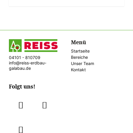
Menü
Startseite
Bereiche
04101 - 810709
info@reiss-erdbau-
Unser Team
galabau.de
Kontakt
Folgt uns!
fab
fab
fa-
fa-
instagram
facebook
fab