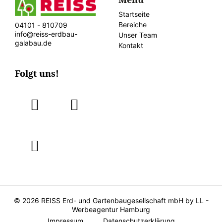
Startseite
Bereiche
04101 - 810709
info@reiss-erdbau-
Unser Team
galabau.de
Kontakt
Folgt uns!
fab
fab
fa-
fa-
instagram
facebook
fab
fa-
twitter
© 2026 REISS Erd- und Gartenbaugesellschaft mbH by
LL -
Werbeagentur Hamburg
Impressum
Datenschutzerklärung