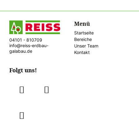
Menü
Startseite
Bereiche
04101 - 810709
info@reiss-erdbau-
Unser Team
galabau.de
Kontakt
Folgt uns!
fab
fab
fa-
fa-
instagram
facebook
fab
fa-