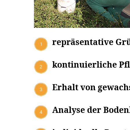
repräsentative Gr
1
kontinuierliche Pf
2
Erhalt von gewac
3
Analyse der Boden
4