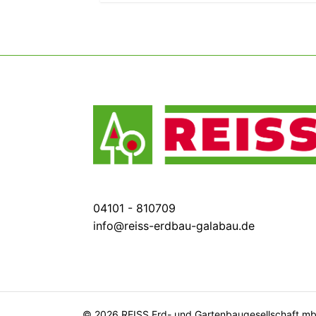
04101 - 810709
info@reiss-erdbau-galabau.de
© 2026 REISS Erd- und Gartenbaugesellschaft m