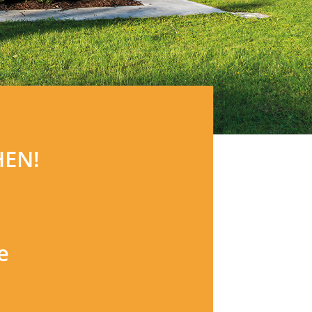
HEN!
e