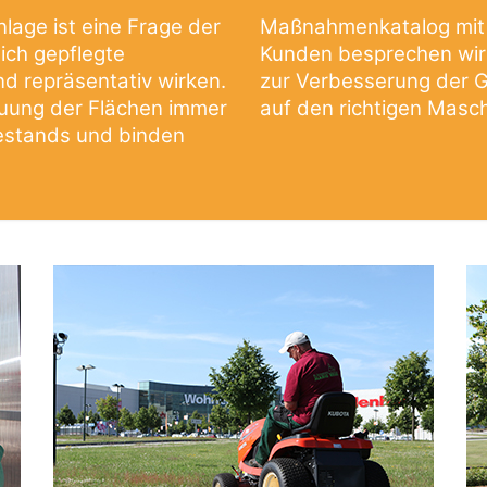
nlage ist eine Frage der
Maßnahmenkatalog mit
lich gepflegte
Kunden besprechen wir 
d repräsentativ wirken.
zur Verbesserung der G
euung der Flächen immer
auf den richtigen Masch
Bestands und binden