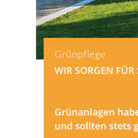
Grünpflege
WIR SORGEN FÜR 
Grünanlagen habe
und sollten stets 