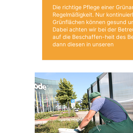
Die richtige Pflege einer Grüna
Regelmäßigkeit. Nur kontinuier
Grünflächen können gesund un
Dabei achten wir bei der Betr
auf die Beschaffen-heit des 
dann diesen in unseren