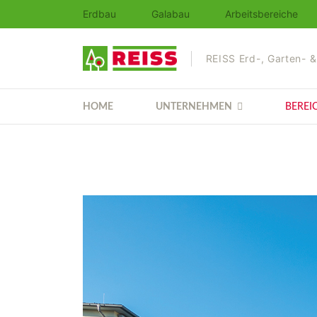
Erdbau
Galabau
Arbeitsbereiche
REISS Erd-, Garten- 
HOME
UNTERNEHMEN
BEREI