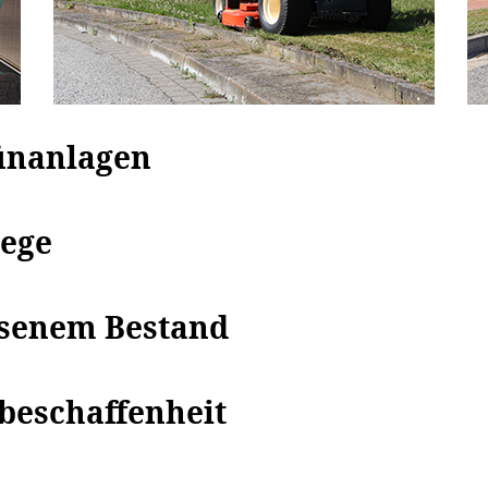
ünanlagen
lege
hsenem Bestand
beschaffenheit