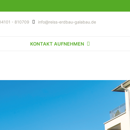
04101 - 810709
info@reiss-erdbau-galabau.de
KONTAKT AUFNEHMEN