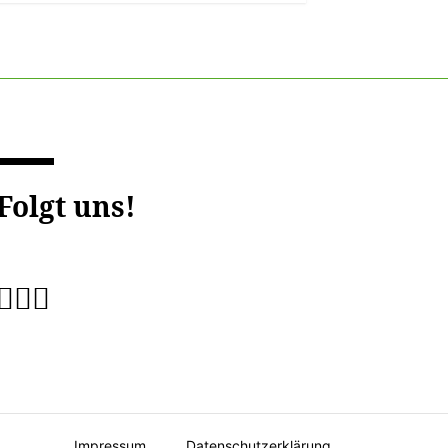
Folgt uns!
fab
fab
fab
fa-
fa-
fa-
instagram
facebook
twitter
Impressum
Datenschutzerklärung